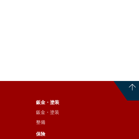
鈑金・塗装
鈑金・塗装
整備
保険