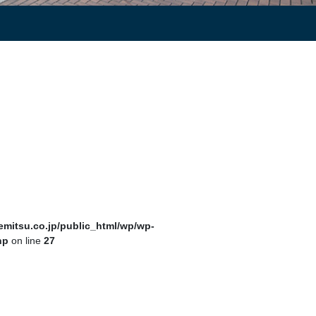
mitsu.co.jp/public_html/wp/wp-
hp
on line
27